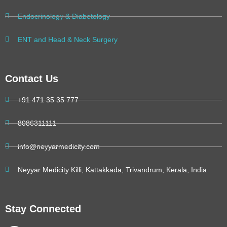
Endocrinology & Diabetology
ENT and Head & Neck Surgery
Contact Us
+91 471 35 35 777
8086311111
info@neyyarmedicity.com
Neyyar Medicity Killi, Kattakkada, Trivandrum, Kerala, India
Stay Connected